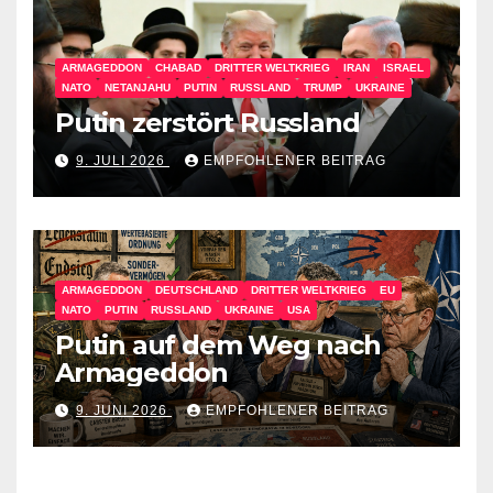
ARMAGEDDON
CHABAD
DRITTER WELTKRIEG
IRAN
ISRAEL
NATO
NETANJAHU
PUTIN
RUSSLAND
TRUMP
UKRAINE
Putin zerstört Russland
9. JULI 2026
EMPFOHLENER BEITRAG
ARMAGEDDON
DEUTSCHLAND
DRITTER WELTKRIEG
EU
NATO
PUTIN
RUSSLAND
UKRAINE
USA
Putin auf dem Weg nach
Armageddon
9. JUNI 2026
EMPFOHLENER BEITRAG