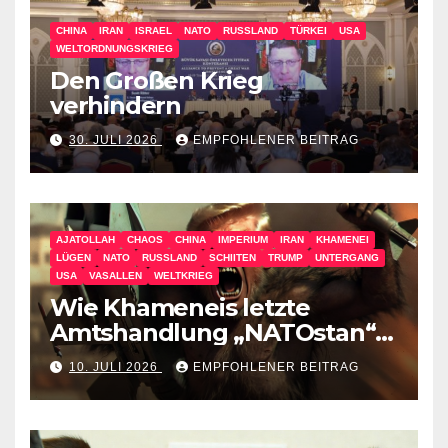
CHINA
IRAN
ISRAEL
NATO
RUSSLAND
TÜRKEI
USA
WELTORDNUNGSKRIEG
Den Großen Krieg
verhindern
30. JULI 2026
EMPFOHLENER BEITRAG
AJATOLLAH
CHAOS
CHINA
IMPERIUM
IRAN
KHAMENEI
LÜGEN
NATO
RUSSLAND
SCHIITEN
TRUMP
UNTERGANG
USA
VASALLEN
WELTKRIEG
Wie Khameneis letzte
Amtshandlung „NATOstan“
besiegt
10. JULI 2026
EMPFOHLENER BEITRAG