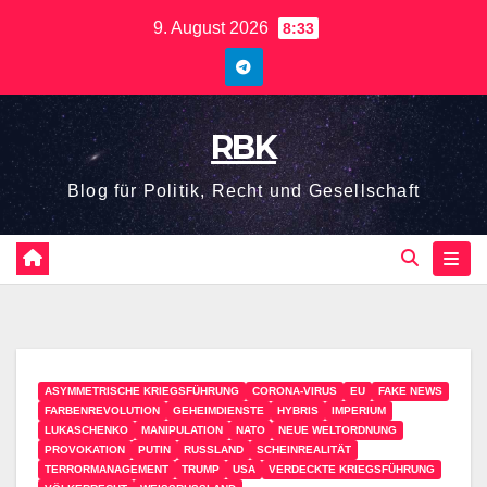
9. August 2026
8:33
RBK
Blog für Politik, Recht und Gesellschaft
ASYMMETRISCHE KRIEGSFÜHRUNG
CORONA-VIRUS
EU
FAKE NEWS
FARBENREVOLUTION
GEHEIMDIENSTE
HYBRIS
IMPERIUM
LUKASCHENKO
MANIPULATION
NATO
NEUE WELTORDNUNG
PROVOKATION
PUTIN
RUSSLAND
SCHEINREALITÄT
TERRORMANAGEMENT
TRUMP
USA
VERDECKTE KRIEGSFÜHRUNG