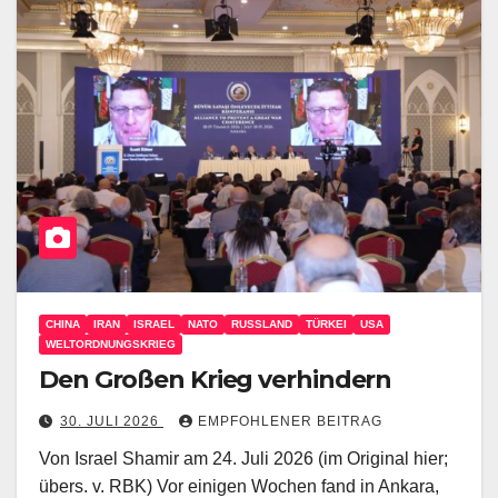
CHINA
IRAN
ISRAEL
NATO
RUSSLAND
TÜRKEI
USA
WELTORDNUNGSKRIEG
Den Großen Krieg verhindern
30. JULI 2026
EMPFOHLENER BEITRAG
Von Israel Shamir am 24. Juli 2026 (im Original hier;
übers. v. RBK) Vor einigen Wochen fand in Ankara,