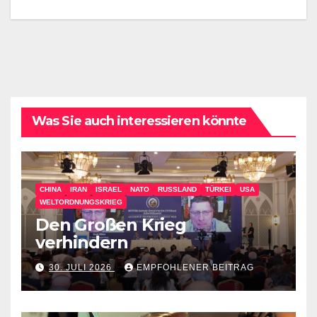
Was Sie auch interessieren könnte
CHINA
IRAN
ISRAEL
NATO
RUSSLAND
TÜRKEI
USA
WELTORDNUNGSKRIEG
Den Großen Krieg
verhindern
30. JULI 2026
EMPFOHLENER BEITRAG