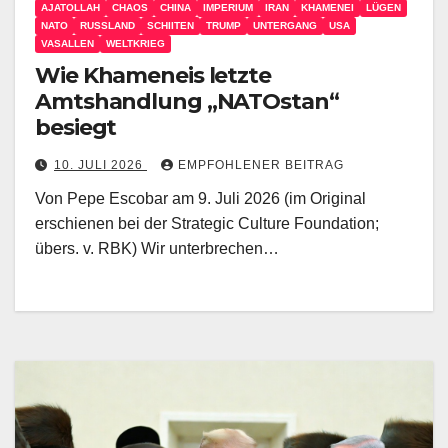
AJATOLLAH
CHAOS
CHINA
IMPERIUM
IRAN
KHAMENEI
LÜGEN
NATO
RUSSLAND
SCHIITEN
TRUMP
UNTERGANG
USA
VASALLEN
WELTKRIEG
Wie Khameneis letzte
Amtshandlung „NATOstan“
besiegt
10. JULI 2026
EMPFOHLENER BEITRAG
Von Pepe Escobar am 9. Juli 2026 (im Original
erschienen bei der Strategic Culture Foundation;
übers. v. RBK) Wir unterbrechen…