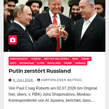
ARMAGEDDON
CHABAD
DRITTER WELTKRIEG
IRAN
ISRAEL
NATO
NETANJAHU
PUTIN
RUSSLAND
TRUMP
UKRAINE
Putin zerstört Russland
9. JULI 2026
EMPFOHLENER BEITRAG
Von Paul Craig Roberts am 02.07.2026 (im Original
hier, übers. v. RBK) Julia Shapovalova, Moskau-
Korrespondentin von Al Jazeera, berichtet, dass…