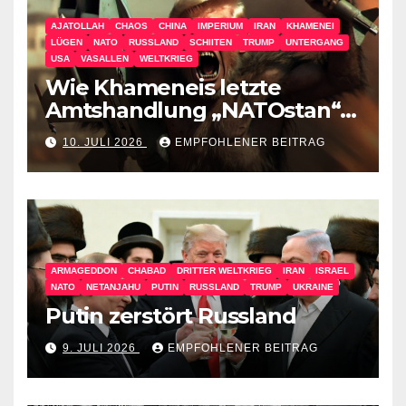
AJATOLLAH
CHAOS
CHINA
IMPERIUM
IRAN
KHAMENEI
LÜGEN
NATO
RUSSLAND
SCHIITEN
TRUMP
UNTERGANG
USA
VASALLEN
WELTKRIEG
Wie Khameneis letzte
Amtshandlung „NATOstan“
besiegt
10. JULI 2026
EMPFOHLENER BEITRAG
ARMAGEDDON
CHABAD
DRITTER WELTKRIEG
IRAN
ISRAEL
NATO
NETANJAHU
PUTIN
RUSSLAND
TRUMP
UKRAINE
Putin zerstört Russland
9. JULI 2026
EMPFOHLENER BEITRAG