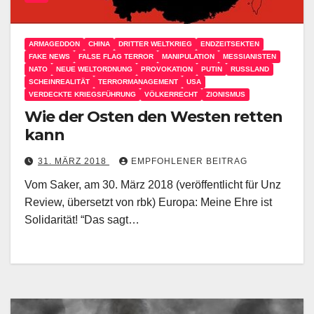
ARMAGEDDON
CHINA
DRITTER WELTKRIEG
ENDZEITSEKTEN
FAKE NEWS
FALSE FLAG TERROR
MANIPULATION
MESSIANISTEN
NATO
NEUE WELTORDNUNG
PROVOKATION
PUTIN
RUSSLAND
SCHEINREALITÄT
TERRORMANAGEMENT
USA
VERDECKTE KRIEGSFÜHRUNG
VÖLKERRECHT
ZIONISMUS
Wie der Osten den Westen retten
kann
31. MÄRZ 2018
EMPFOHLENER BEITRAG
Vom Saker, am 30. März 2018 (veröffentlicht für Unz
Review, übersetzt von rbk) Europa: Meine Ehre ist
Solidarität! “Das sagt…