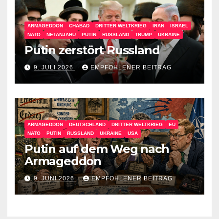
ARMAGEDDON
CHABAD
DRITTER WELTKRIEG
IRAN
ISRAEL
NATO
NETANJAHU
PUTIN
RUSSLAND
TRUMP
UKRAINE
Putin zerstört Russland
9. JULI 2026
EMPFOHLENER BEITRAG
ARMAGEDDON
DEUTSCHLAND
DRITTER WELTKRIEG
EU
NATO
PUTIN
RUSSLAND
UKRAINE
USA
Putin auf dem Weg nach
Armageddon
9. JUNI 2026
EMPFOHLENER BEITRAG