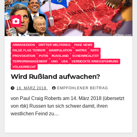
ARMAGEDDON
DRITTER WELTKRIEG
FAKE NEWS
FALSE FLAG TERROR
MANIPULATION
MATRIX
NATO
PROVOKATION
PUTIN
RUSSLAND
SCHEINREALITÄT
TERRORMANAGEMENT
UNO
USA
VERDECKTE KRIEGSFÜHRUNG
VÖLKERRECHT
Wird Rußland aufwachen?
16. MÄRZ 2018
EMPFOHLENER BEITRAG
von Paul Craig Roberts am 14. März 2018 (übersetzt
von rbk) Russen tun sich schwer damit, ihren
westlichen Feind zu…