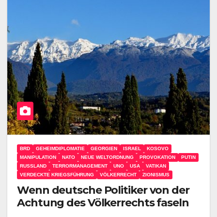
BRD
GEHEIMDIPLOMATIE
GEORGIEN
ISRAEL
KOSOVO
MANIPULATION
NATO
NEUE WELTORDNUNG
PROVOKATION
PUTIN
RUSSLAND
TERRORMANAGEMENT
UNO
USA
VATIKAN
VERDECKTE KRIEGSFÜHRUNG
VÖLKERRECHT
ZIONISMUS
Wenn deutsche Politiker von der
Achtung des Völkerrechts faseln