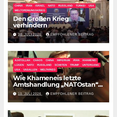
CHINA
IRAN
ISRAEL
NATO
RUSSLAND
TÜRKEI
USA
WELTORDNUNGSKRIEG
Den Großen Krieg
verhindern
30. JULI 2026
EMPFOHLENER BEITRAG
AJATOLLAH
CHAOS
CHINA
IMPERIUM
IRAN
KHAMENEI
LÜGEN
NATO
RUSSLAND
SCHIITEN
TRUMP
UNTERGANG
USA
VASALLEN
WELTKRIEG
Wie Khameneis letzte
Amtshandlung „NATOstan“
besiegt
10. JULI 2026
EMPFOHLENER BEITRAG