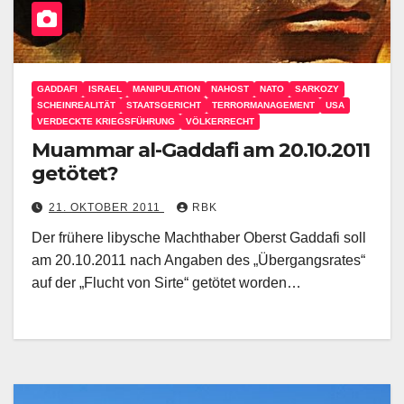
GADDAFI
ISRAEL
MANIPULATION
NAHOST
NATO
SARKOZY
SCHEINREALITÄT
STAATSGERICHT
TERRORMANAGEMENT
USA
VERDECKTE KRIEGSFÜHRUNG
VÖLKERRECHT
Muammar al-Gaddafi am 20.10.2011
getötet?
21. OKTOBER 2011
RBK
Der frühere libysche Machthaber Oberst Gaddafi soll
am 20.10.2011 nach Angaben des „Übergangsrates“
auf der „Flucht von Sirte“ getötet worden…