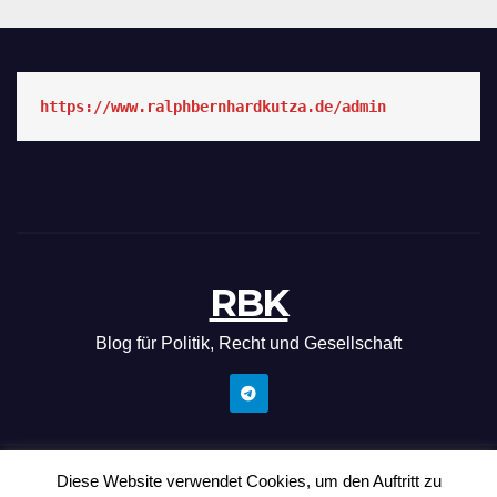
https://www.ralphbernhardkutza.de/admin
RBK
Blog für Politik, Recht und Gesellschaft
Diese Website verwendet Cookies, um den Auftritt zu
Mit Stolz präsentiert von WordPress
|
Theme: News Hunt von