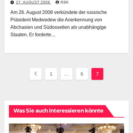
27. AUGUST 2008
RBK
Am 26. August 2008 verkündete der russische
Präsident Medwedew die Anerkennung von
Abchasien und Südossetien als unabhängige
Staaten. Er forderte…
Seitennummerierung
1
…
6
7
der
Beiträge
Was Sie auch interessieren könnte