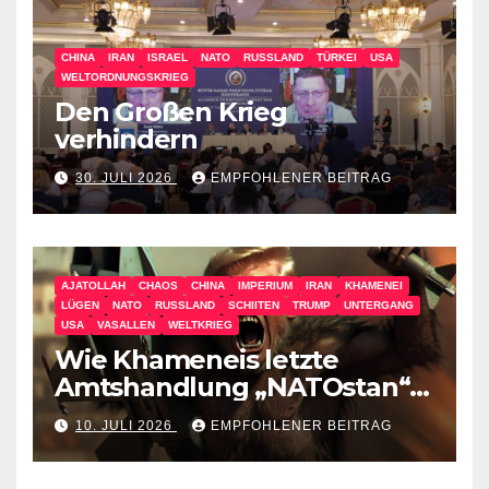
CHINA
IRAN
ISRAEL
NATO
RUSSLAND
TÜRKEI
USA
WELTORDNUNGSKRIEG
Den Großen Krieg
verhindern
30. JULI 2026
EMPFOHLENER BEITRAG
AJATOLLAH
CHAOS
CHINA
IMPERIUM
IRAN
KHAMENEI
LÜGEN
NATO
RUSSLAND
SCHIITEN
TRUMP
UNTERGANG
USA
VASALLEN
WELTKRIEG
Wie Khameneis letzte
Amtshandlung „NATOstan“
besiegt
10. JULI 2026
EMPFOHLENER BEITRAG