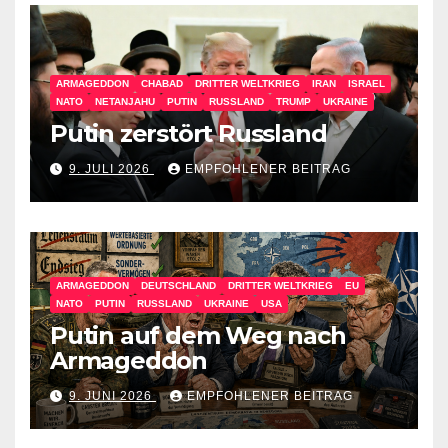
ARMAGEDDON
CHABAD
DRITTER WELTKRIEG
IRAN
ISRAEL
NATO
NETANJAHU
PUTIN
RUSSLAND
TRUMP
UKRAINE
Putin zerstört Russland
9. JULI 2026
EMPFOHLENER BEITRAG
ARMAGEDDON
DEUTSCHLAND
DRITTER WELTKRIEG
EU
NATO
PUTIN
RUSSLAND
UKRAINE
USA
Putin auf dem Weg nach
Armageddon
9. JUNI 2026
EMPFOHLENER BEITRAG