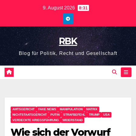
9. August 2026
8:31
RBK
Blog für Politik, Recht und Gesellschaft
AMTSGERICHT
FAKE NEWS
MANIPULATION
MATRIX
NICHTSTAATSGERICHT
PUTIN
STRAFBEFEHL
TRUMP
USA
VERDECKTE KRIEGSFÜHRUNG
WIDERSTAND
Wie sich der Vorwurf