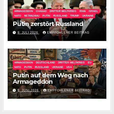
ARMAGEDDON
CHABAD
DRITTER WELTKRIEG
IRAN
ISRAEL
NATO
NETANJAHU
PUTIN
RUSSLAND
TRUMP
UKRAINE
Putin zerstört Russland
9. JULI 2026
EMPFOHLENER BEITRAG
ARMAGEDDON
DEUTSCHLAND
DRITTER WELTKRIEG
EU
NATO
PUTIN
RUSSLAND
UKRAINE
USA
Putin auf dem Weg nach
Armageddon
9. JUNI 2026
EMPFOHLENER BEITRAG