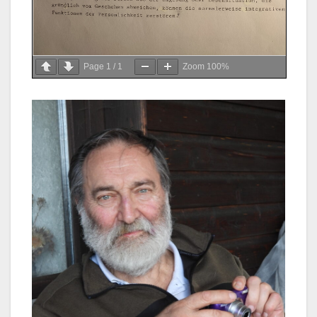
Page
1
/
1
Zoom
100%