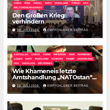
CHINA
IRAN
ISRAEL
NATO
RUSSLAND
TÜRKEI
USA
WELTORDNUNGSKRIEG
Den Großen Krieg
verhindern
30. JULI 2026
EMPFOHLENER BEITRAG
AJATOLLAH
CHAOS
CHINA
IMPERIUM
IRAN
KHAMENEI
LÜGEN
NATO
RUSSLAND
SCHIITEN
TRUMP
UNTERGANG
USA
VASALLEN
WELTKRIEG
Wie Khameneis letzte
Amtshandlung „NATOstan“
besiegt
10. JULI 2026
EMPFOHLENER BEITRAG