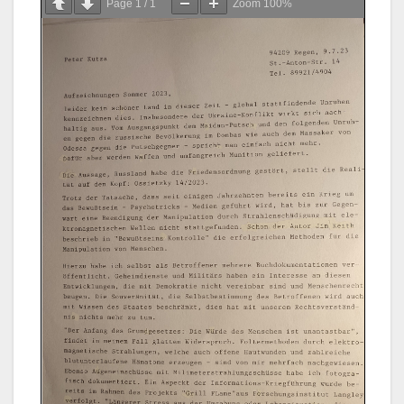
Page
1
/
1
Zoom
100%