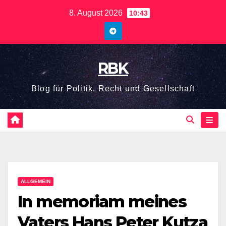
Zum
8. August 2026
10:43
Inhalt
springen
RBK
Blog für Politik, Recht und Gesellschaft
ALLGEMEIN
In memoriam meines
Vaters Hans Peter Kutza