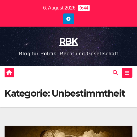
Zum
6. August 2026
9:44
Inhalt
springen
RBK
Blog für Politik, Recht und Gesellschaft
Kategorie:
Unbestimmtheit