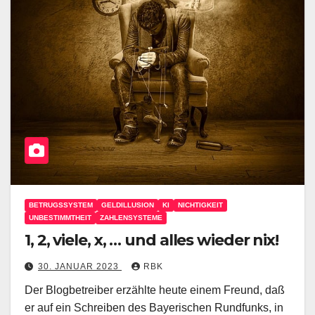
BETRUGSSYSTEM
GELDILLUSION
KI
NICHTIGKEIT
UNBESTIMMTHEIT
ZAHLENSYSTEME
1, 2, viele, x, … und alles wieder nix!
30. JANUAR 2023
RBK
Der Blogbetreiber erzählte heute einem Freund, daß
er auf ein Schreiben des Bayerischen Rundfunks, in