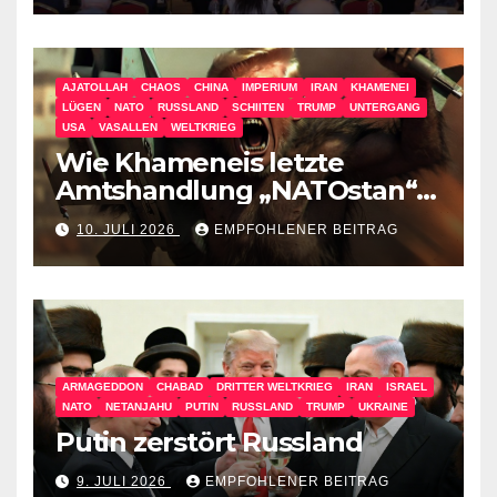
AJATOLLAH
CHAOS
CHINA
IMPERIUM
IRAN
KHAMENEI
LÜGEN
NATO
RUSSLAND
SCHIITEN
TRUMP
UNTERGANG
USA
VASALLEN
WELTKRIEG
Wie Khameneis letzte
Amtshandlung „NATOstan“
besiegt
10. JULI 2026
EMPFOHLENER BEITRAG
ARMAGEDDON
CHABAD
DRITTER WELTKRIEG
IRAN
ISRAEL
NATO
NETANJAHU
PUTIN
RUSSLAND
TRUMP
UKRAINE
Putin zerstört Russland
9. JULI 2026
EMPFOHLENER BEITRAG