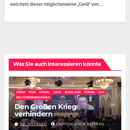
welchem dieser möglicherweise „Geld“ von…
Was Sie auch interessieren könnte
CHINA
IRAN
ISRAEL
NATO
RUSSLAND
TÜRKEI
USA
WELTORDNUNGSKRIEG
Den Großen Krieg
verhindern
30. JULI 2026
EMPFOHLENER BEITRAG