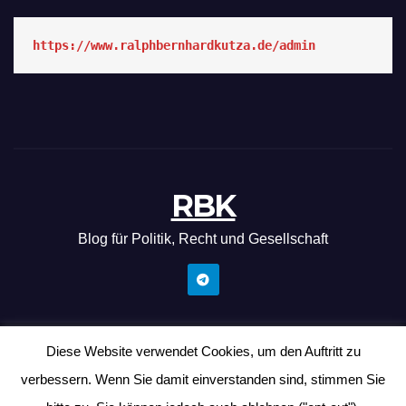
https://www.ralphbernhardkutza.de/admin
RBK
Blog für Politik, Recht und Gesellschaft
Diese Website verwendet Cookies, um den Auftritt zu
Mit Stolz präsentiert von WordPress
|
Theme: News Hunt von
verbessern. Wenn Sie damit einverstanden sind, stimmen Sie
Themeansar