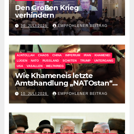
Den Großen Krieg
verhindern
30. JULI 2026
EMPFOHLENER BEITRAG
AJATOLLAH
CHAOS
CHINA
IMPERIUM
IRAN
KHAMENEI
LÜGEN
NATO
RUSSLAND
SCHIITEN
TRUMP
UNTERGANG
USA
VASALLEN
WELTKRIEG
Wie Khameneis letzte
Amtshandlung „NATOstan“
besiegt
10. JULI 2026
EMPFOHLENER BEITRAG