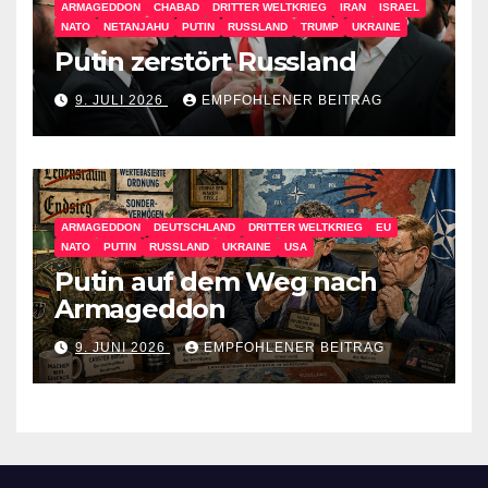
ARMAGEDDON
CHABAD
DRITTER WELTKRIEG
IRAN
ISRAEL
NATO
NETANJAHU
PUTIN
RUSSLAND
TRUMP
UKRAINE
Putin zerstört Russland
9. JULI 2026
EMPFOHLENER BEITRAG
ARMAGEDDON
DEUTSCHLAND
DRITTER WELTKRIEG
EU
NATO
PUTIN
RUSSLAND
UKRAINE
USA
Putin auf dem Weg nach
Armageddon
9. JUNI 2026
EMPFOHLENER BEITRAG