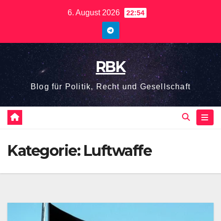
Zum
6. August 2026
22:54
Inhalt
springen
RBK
Blog für Politik, Recht und Gesellschaft
Kategorie:
Luftwaffe