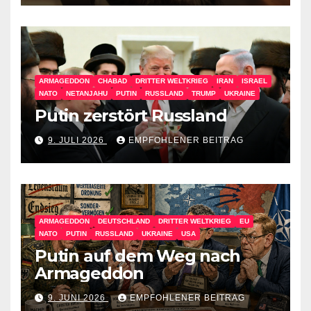
ARMAGEDDON
CHABAD
DRITTER WELTKRIEG
IRAN
ISRAEL
NATO
NETANJAHU
PUTIN
RUSSLAND
TRUMP
UKRAINE
Putin zerstört Russland
9. JULI 2026
EMPFOHLENER BEITRAG
ARMAGEDDON
DEUTSCHLAND
DRITTER WELTKRIEG
EU
NATO
PUTIN
RUSSLAND
UKRAINE
USA
Putin auf dem Weg nach
Armageddon
9. JUNI 2026
EMPFOHLENER BEITRAG