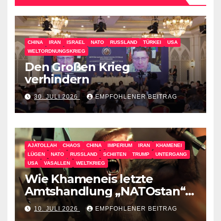
CHINA
IRAN
ISRAEL
NATO
RUSSLAND
TÜRKEI
USA
WELTORDNUNGSKRIEG
Den Großen Krieg
verhindern
30. JULI 2026
EMPFOHLENER BEITRAG
AJATOLLAH
CHAOS
CHINA
IMPERIUM
IRAN
KHAMENEI
LÜGEN
NATO
RUSSLAND
SCHIITEN
TRUMP
UNTERGANG
USA
VASALLEN
WELTKRIEG
Wie Khameneis letzte
Amtshandlung „NATOstan“
besiegt
10. JULI 2026
EMPFOHLENER BEITRAG