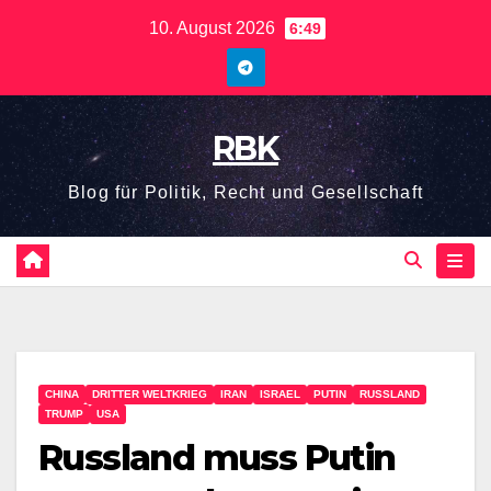
10. August 2026
6:49
RBK
Blog für Politik, Recht und Gesellschaft
CHINA
DRITTER WELTKRIEG
IRAN
ISRAEL
PUTIN
RUSSLAND
TRUMP
USA
Russland muss Putin