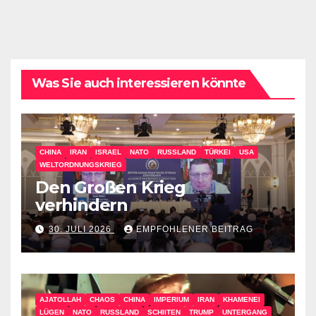
Was Sie auch interessieren könnte
CHINA
IRAN
ISRAEL
NATO
RUSSLAND
TÜRKEI
USA
WELTORDNUNGSKRIEG
Den Großen Krieg
verhindern
30. JULI 2026
EMPFOHLENER BEITRAG
AJATOLLAH
CHAOS
CHINA
IMPERIUM
IRAN
KHAMENEI
LÜGEN
NATO
RUSSLAND
SCHIITEN
TRUMP
UNTERGANG