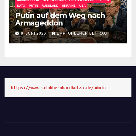
ARMAGEDDON
DEUTSCHLAND
DRITTER WELTKRIEG
EU
NATO
PUTIN
RUSSLAND
UKRAINE
USA
Putin auf dem Weg nach
Armageddon
9. JUNI 2026
EMPFOHLENER BEITRAG
https://www.ralphbernhardkutza.de/admin