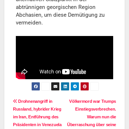
abtrünnigen georgischen Region
Abchasien, um diese Demütigung zu
vermeiden.
Drohnenangriff in
Völkermord war Trumps
Russland, hybrider Krieg
Einstiegsverbrechen.
im Iran, Entführung des
Warum nun die
Präsidenten in Venezuela
Überraschung über seine