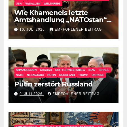
USA
VASALLEN
WELTKRIEG
Wie Khameneis letzte
Amtshandlung „NATOstan“
besiegt
10. JULI 2026
EMPFOHLENER BEITRAG
ARMAGEDDON
CHABAD
DRITTER WELTKRIEG
IRAN
ISRAEL
NATO
NETANJAHU
PUTIN
RUSSLAND
TRUMP
UKRAINE
Putin zerstört Russland
9. JULI 2026
EMPFOHLENER BEITRAG