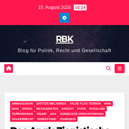
10. August 2026
10:24
RBK
Blog für Politik, Recht und Gesellschaft
ARMAGEDDON
DRITTER WELTKRIEG
FALSE FLAG TERROR
IRAK
IRAN
ISRAEL
MESSIANISTEN
NAHOST
PUTIN
RUSSLAND
TERRORISMUS
TRUMP
USA
VERDECKTE KRIEGSFÜHRUNG
VÖLKERRECHT
WIDERSTAND
ZIONISMUS