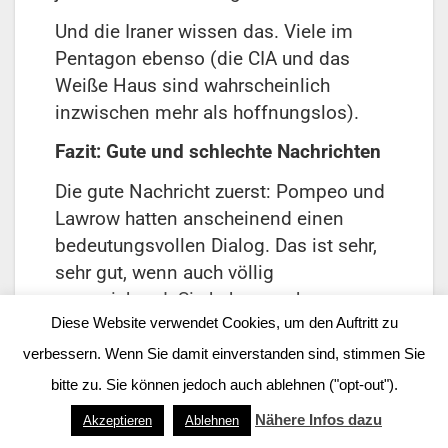
Und die Iraner wissen das. Viele im
Pentagon ebenso (die CIA und das
Weiße Haus sind wahrscheinlich
inzwischen mehr als hoffnungslos).
Fazit: Gute und schlechte Nachrichten
Die gute Nachricht zuerst: Pompeo und
Lawrow hatten anscheinend einen
bedeutungsvollen Dialog. Das ist sehr,
sehr gut, wenn auch völlig
unzureichend. Sie haben auch
Diese Website verwendet Cookies, um den Auftritt zu
angekündigt, Studiengruppen zu bilden,
um die (gegenwärtig düsteren)
verbessern. Wenn Sie damit einverstanden sind, stimmen Sie
Beziehungen zwischen den beiden
bitte zu. Sie können jedoch auch ablehnen ("opt-out").
Ländern zu verbessern. Das sind noch
Nähere Infos dazu
Akzeptieren
Ablehnen
bessere Nachrichten (wenn es denn