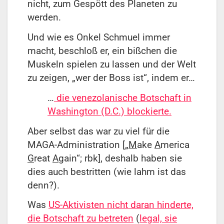
nicht, zum Gespött des Planeten zu
werden.
Und wie es Onkel Schmuel immer
macht, beschloß er, ein bißchen die
Muskeln spielen zu lassen und der Welt
zu zeigen, „wer der Boss ist“, indem er…
…
die venezolanische Botschaft in
Washington (D.C.) blockierte.
Aber selbst das war zu viel für die
MAGA-Administration [„
M
ake
A
merica
G
reat
A
gain“; rbk], deshalb haben sie
dies auch bestritten (wie lahm ist das
denn?).
Was
US-Aktivisten nicht daran hinderte,
die Botschaft zu betreten
(
legal, sie