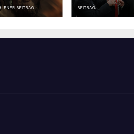
TOstan“ besiegt
HLENER BEITRAG
BEITRAG