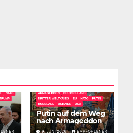
EL
NATO
ARMAGEDDON
DEUTSCHLAND
TRUMP
DRITTER WELTKRIEG
EU
NATO
PUTIN
RUSSLAND
UKRAINE
USA
Putin auf dem Weg
nach Armageddon
HLENER
9. JUNI 2026
EMPFOHLENER