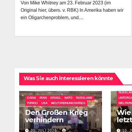
Von Mike Whitney am 23. Februar 2023 (im
Original hier, übers. v. RBK) In Amerika haben wir
ein Oligarchenproblem, und…
Was Sie auch interessieren könnte
AJATOLL
IRAN
K
RUSSLA
CHINA
IRAN
ISRAEL
NATO
RUSSLAND
UNTERG
TÜRKEI
USA
WELTORDNUNGSKRIEG
WELTKRI
Den Großen Krieg
Wie
verhindern
letz
Amt
30. JULI 2026
10. 