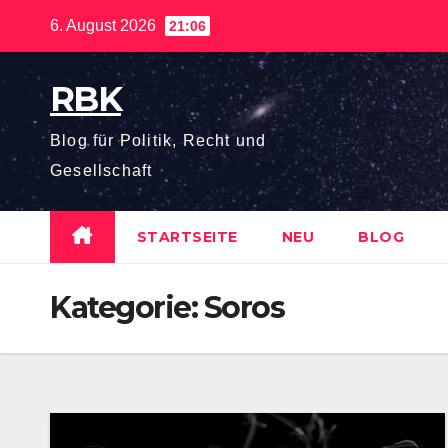
Zum
6. August 2026
21:06
Inhalt
springen
RBK
Blog für Politik, Recht und
Gesellschaft
STARTSEITE
NEU
BLOG
Kategorie:
Soros