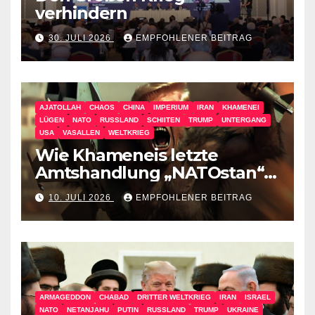
verhindern
30. JULI 2026
EMPFOHLENER BEITRAG
AJATOLLAH
CHAOS
CHINA
IMPERIUM
IRAN
KHAMENEI
LÜGEN
NATO
RUSSLAND
SCHIITEN
TRUMP
UNTERGANG
USA
VASALLEN
WELTKRIEG
Wie Khameneis letzte
Amtshandlung „NATOstan“
besiegt
10. JULI 2026
EMPFOHLENER BEITRAG
ARMAGEDDON
CHABAD
DRITTER WELTKRIEG
IRAN
ISRAEL
NATO
NETANJAHU
PUTIN
RUSSLAND
TRUMP
UKRAINE