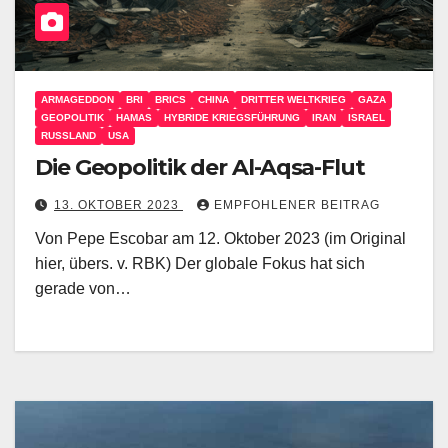
ARMAGEDDON
BRI
BRICS
CHINA
DRITTER WELTKRIEG
GAZA
GEOPOLITIK
HAMAS
HYBRIDE KRIEGSFÜHRUNG
IRAN
ISRAEL
RUSSLAND
USA
Die Geopolitik der Al-Aqsa-Flut
13. OKTOBER 2023
EMPFOHLENER BEITRAG
Von Pepe Escobar am 12. Oktober 2023 (im Original
hier, übers. v. RBK) Der globale Fokus hat sich
gerade von…