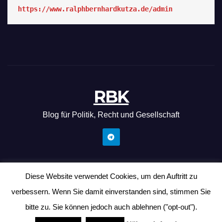
https://www.ralphbernhardkutza.de/admin
RBK
Blog für Politik, Recht und Gesellschaft
Diese Website verwendet Cookies, um den Auftritt zu
Mit Stolz präsentiert von WordPress
|
Theme: News Hunt von
verbessern. Wenn Sie damit einverstanden sind, stimmen Sie
Themeansar
bitte zu. Sie können jedoch auch ablehnen ("opt-out").
Startseite
Neu
Blog
Telegram-Kanal
Impressum/Datenschutz