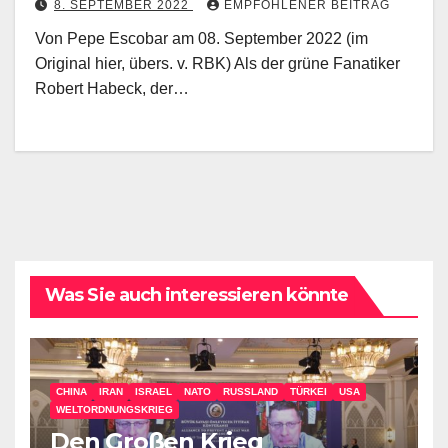
8. SEPTEMBER 2022
EMPFOHLENER BEITRAG
Von Pepe Escobar am 08. September 2022 (im
Original hier, übers. v. RBK) Als der grüne Fanatiker
Robert Habeck, der…
Was Sie auch interessieren könnte
CHINA
IRAN
ISRAEL
NATO
RUSSLAND
TÜRKEI
USA
WELTORDNUNGSKRIEG
Den Großen Krieg