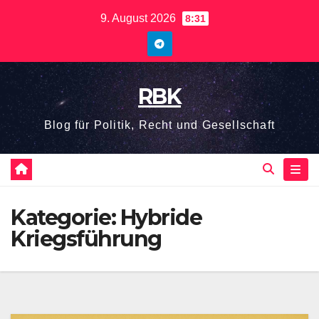
Zum
9. August 2026
8:31
Inhalt
springen
RBK
Blog für Politik, Recht und Gesellschaft
Kategorie:
Hybride
Kriegsführung