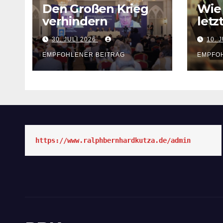
Den Großen Krieg
Wie
verhindern
letz
Amt
30. JULI 2026
10. 
„NA
EMPFOHLENER BEITRAG
EMPFO
https://www.ralphbernhardkutza.de/admin