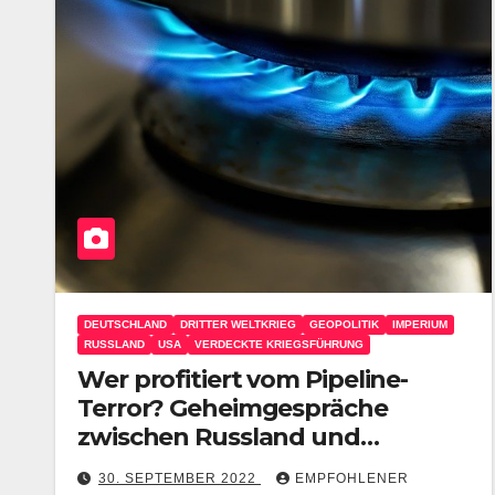
DEUTSCHLAND
DRITTER WELTKRIEG
GEOPOLITIK
IMPERIUM
RUSSLAND
USA
VERDECKTE KRIEGSFÜHRUNG
Wer profitiert vom Pipeline-
Terror? Geheimgespräche
zwischen Russland und
Deutschland zur Lösung ihrer
30. SEPTEMBER 2022
EMPFOHLENER
Probleme mit Nord Stream 1 und