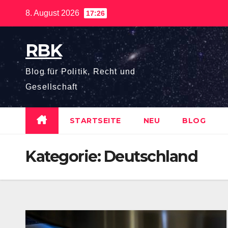
Zum
8. August 2026
17:26
Inhalt
springen
RBK
Blog für Politik, Recht und
Gesellschaft
STARTSEITE
NEU
BLOG
Kategorie:
Deutschland