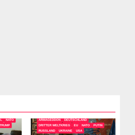
ng
EL
NATO
ARMAGEDDON
DEUTSCHLAND
TRUMP
DRITTER WELTKRIEG
EU
NATO
PUTIN
RUSSLAND
UKRAINE
USA