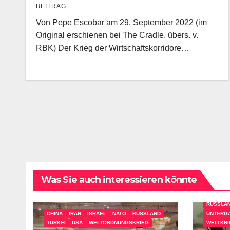
BEITRAG
2 mussten um jeden Preis
Von Pepe Escobar am 29. September 2022 (im
abgewendet werden
Original erschienen bei The Cradle, übers. v.
RBK) Der Krieg der Wirtschaftskorridore…
Was Sie auch interessieren könnte
AJATOLL
IRAN
K
RUSSLA
CHINA
IRAN
ISRAEL
NATO
RUSSLAND
UNTERG
TÜRKEI
USA
WELTORDNUNGSKRIEG
WELTKRI