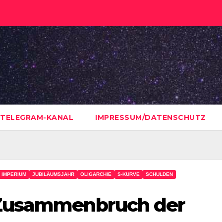
TELEGRAM-KANAL
IMPRESSUM/DATENSCHUTZ
IMPERIUM
JUBILÄUMSJAHR
OLIGARCHIE
S-KURVE
SCHULDEN
 Zusammenbruch der