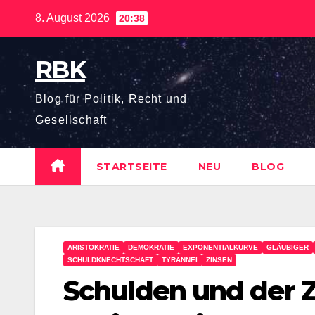
8. August 2026
20:38
RBK
Blog für Politik, Recht und
Gesellschaft
STARTSEITE
NEU
BLOG
ARISTOKRATIE
DEMOKRATIE
EXPONENTIALKURVE
GLÄUBIGER
SCHULDKNECHTSCHAFT
TYRANNEI
ZINSEN
Schulden und der