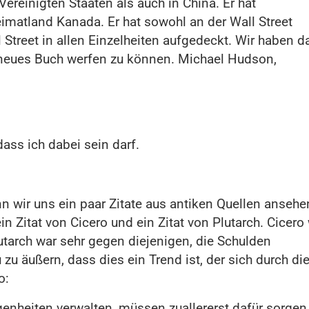
ereinigten Staaten als auch in China. Er hat
matland Kanada. Er hat sowohl an der Wall Street
l Street in allen Einzelheiten aufgedeckt. Wir haben d
in neues Buch werfen zu können. Michael Hudson,
dass ich dabei sein darf.
nn wir uns ein paar Zitate aus antiken Quellen ansehe
in Zitat von Cicero und ein Zitat von Plutarch. Cicero
utarch war sehr gegen diejenigen, die Schulden
u zu äußern, dass dies ein Trend ist, der sich durch di
o:
genheiten verwalten, müssen zuallererst dafür sorgen