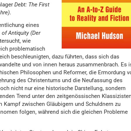
hlager
Debt: The First
CHINA
IRAN
ISRAEL
NATO
hre)
.
RUSSLAND
TÜRKEI
USA
WELTORDNUNGSKRIEG
Den Großen
entlichung eines
of Antiquity (Der
Krieg
tersucht, wie
verhindern
eich problematisch
30. JULI 2026
ich beschleunigten, dazu führten, dass sich das
EMPFOHLENER BEITRAG
rwandelte und von innen heraus zusammenbrach. Es i
echischen Philosophen und Reformer, die Ermordung v
kehrung des Christentums und die Neufassung des
och nicht nur eine historische Darstellung, sondern
nden Trend unter den zeitgenössischen Klassizisten
en Kampf zwischen Gläubigern und Schuldnern zu
nomen folgen, während sich die gleichen Probleme