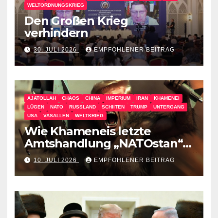
WELTORDNUNGSKRIEG
Den Großen Krieg
verhindern
30. JULI 2026
EMPFOHLENER BEITRAG
AJATOLLAH
CHAOS
CHINA
IMPERIUM
IRAN
KHAMENEI
LÜGEN
NATO
RUSSLAND
SCHIITEN
TRUMP
UNTERGANG
USA
VASALLEN
WELTKRIEG
Wie Khameneis letzte
Amtshandlung „NATOstan“
besiegt
10. JULI 2026
EMPFOHLENER BEITRAG