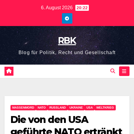
6. August 2026
20:22
RBK
Blog für Politik, Recht und Gesellschaft
MASSENMORD
NATO
RUSSLAND
UKRAINE
USA
WELTKRIEG
Die von den USA
geführte NATO ertränkt