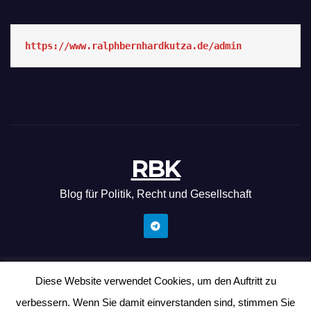
https://www.ralphbernhardkutza.de/admin
RBK
Blog für Politik, Recht und Gesellschaft
Diese Website verwendet Cookies, um den Auftritt zu
Mit Stolz präsentiert von WordPress
|
Theme: News Hunt von
verbessern. Wenn Sie damit einverstanden sind, stimmen Sie
Themeansar